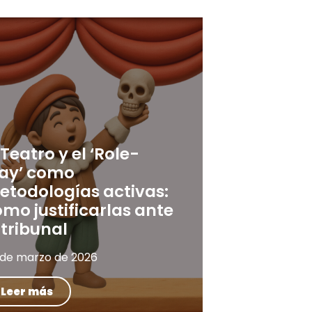
 Teatro y el ‘Role-
lay’ como
etodologías activas:
mo justificarlas ante
 tribunal
 de marzo de 2026
Leer más