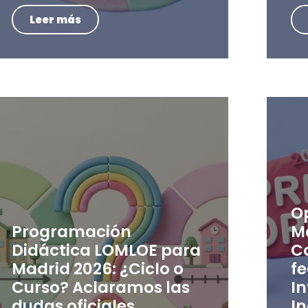
Leer más
O
Programación
M
Didáctica LOMLOE para
C
Madrid 2026: ¿Ciclo o
f
Curso? Aclaramos las
In
dudas oficiales
In