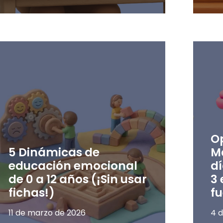
O
5 Dinámicas de
M
educación emocional
dí
de 0 a 12 años (¡Sin usar
3 
fichas!)
f
11 de marzo de 2026
4 