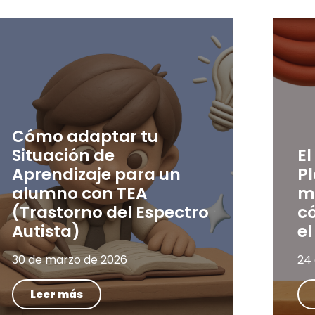
Cómo adaptar tu
Situación de
El
Aprendizaje para un
P
alumno con TEA
m
(Trastorno del Espectro
có
Autista)
el
30 de marzo de 2026
24
Leer más