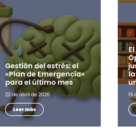
El
O
Gestión del estrés: el
ju
«Plan de Emergencia»
la
para el último mes
un
22 de abril de 2026
15 
Leer más