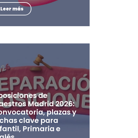
Leer más
posiciones de
aestros Madrid 2026:
onvocatoria, plazas y
echas clave para
fantil, Primaria e
glés