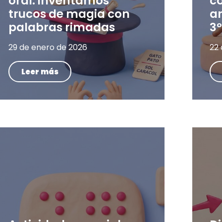
oral: inventamos
c
trucos de magia con
a
palabras rimadas
3º
29 de enero de 2026
22
Leer más