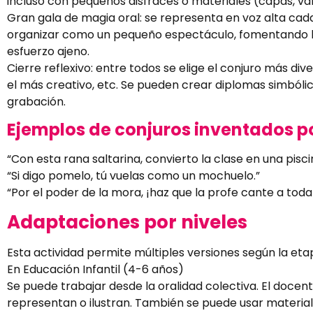
incluso con pequeños disfraces o materiales (capas, va
Gran gala de magia oral: se representa en voz alta cad
organizar como un pequeño espectáculo, fomentando la
esfuerzo ajeno.
Cierre reflexivo: entre todos se elige el conjuro más di
el más creativo, etc. Se pueden crear diplomas simbóli
grabación.
Ejemplos de conjuros inventados p
“Con esta rana saltarina, convierto la clase en una pisci
“Si digo pomelo, tú vuelas como un mochuelo.”
“Por el poder de la mora, ¡haz que la profe cante a toda
Adaptaciones por niveles
Esta actividad permite múltiples versiones según la eta
En Educación Infantil (4-6 años)
Se puede trabajar desde la oralidad colectiva. El docen
representan o ilustran. También se puede usar material