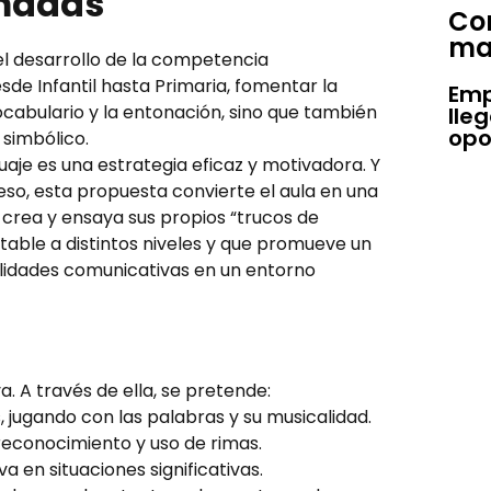
imadas
Con
ma
 el desarrollo de la competencia
de Infantil hasta Primaria, fomentar la
Emp
vocabulario y la entonación, sino que también
lle
opo
 simbólico.
uaje es una estrategia eficaz y motivadora. Y
 eso, esta propuesta convierte el aula en una
o crea y ensaya sus propios “trucos de
table a distintos niveles y que promueve un
abilidades comunicativas en un entorno
. A través de ella, se pretende:
, jugando con las palabras y su musicalidad.
 reconocimiento y uso de rimas.
a en situaciones significativas.