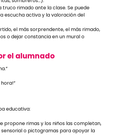
ritas, sombreros…).
a truco rimado ante la clase. Se puede
 escucha activa y la valoración del
vertido, el más sorprendente, el más rimado,
cos o dejar constancia en un mural o
or el alumnado
na.”
 hora!”
pa educativa:
te propone rimas y los niños las completan,
 sensorial o pictogramas para apoyar la