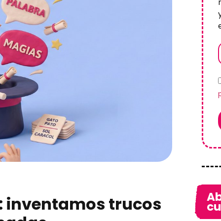
Ab
l: inventamos trucos
cu