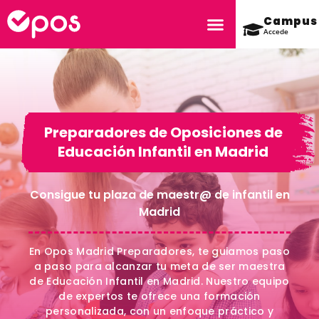
Campus
Accede
Preparadores de Oposiciones de
Educación Infantil en Madrid
Consigue tu plaza de maestr@ de infantil en
Madrid
En Opos Madrid Preparadores, te guiamos paso
a paso para alcanzar tu meta de ser maestra
de Educación Infantil en Madrid. Nuestro equipo
de expertos te ofrece una formación
personalizada, con un enfoque práctico y