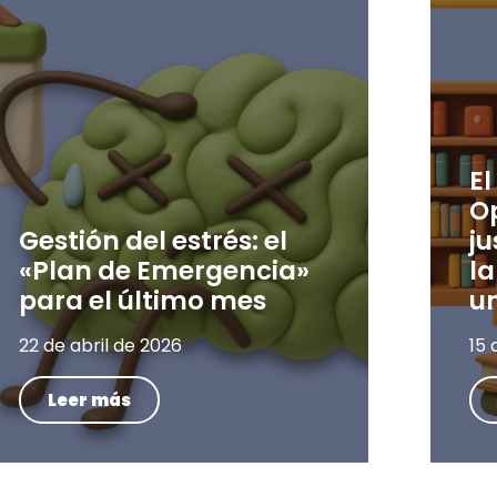
El
O
Gestión del estrés: el
ju
«Plan de Emergencia»
la
para el último mes
un
22 de abril de 2026
15 
Leer más