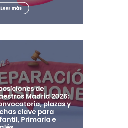
Leer más
posiciones de
aestros Madrid 2026:
onvocatoria, plazas y
echas clave para
fantil, Primaria e
glés