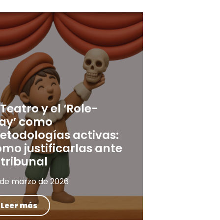
 Teatro y el ‘Role-
lay’ como
etodologías activas:
mo justificarlas ante
 tribunal
 de marzo de 2026
Leer más