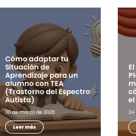
Cómo adaptar tu
Situación de
El
Aprendizaje para un
P
alumno con TEA
m
(Trastorno del Espectro
có
Autista)
el
30 de marzo de 2026
24
Leer más