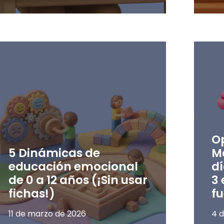
O
5 Dinámicas de
M
educación emocional
dí
de 0 a 12 años (¡Sin usar
3 
fichas!)
f
11 de marzo de 2026
4 