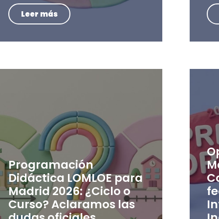
Leer más
O
Programación
M
Didáctica LOMLOE para
C
Madrid 2026: ¿Ciclo o
f
Curso? Aclaramos las
In
dudas oficiales
In