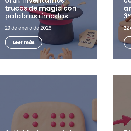
oral: inventamos
c
trucos de magia con
a
palabras rimadas
3º
29 de enero de 2026
22
Leer más