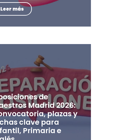
Leer más
posiciones de
aestros Madrid 2026:
onvocatoria, plazas y
echas clave para
fantil, Primaria e
glés