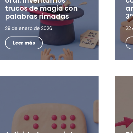
oral: inventamos
c
trucos de magia con
a
palabras rimadas
3º
29 de enero de 2026
22
Leer más