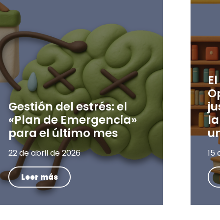
El
O
Gestión del estrés: el
ju
«Plan de Emergencia»
la
para el último mes
un
22 de abril de 2026
15 
Leer más