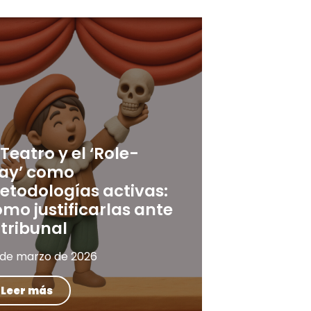
 Teatro y el ‘Role-
lay’ como
etodologías activas:
mo justificarlas ante
 tribunal
 de marzo de 2026
Leer más