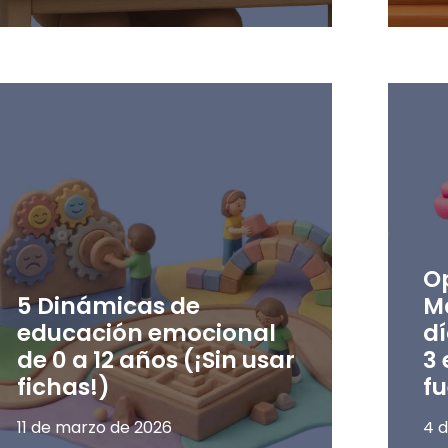
O
5 Dinámicas de
M
educación emocional
dí
de 0 a 12 años (¡Sin usar
3 
fichas!)
f
11 de marzo de 2026
4 