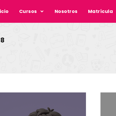
icio
Cursos
Nosotros
Matrícula
18