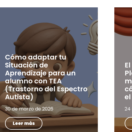
Cómo adaptar tu
Situación de
El
Aprendizaje para un
P
alumno con TEA
m
(Trastorno del Espectro
có
Autista)
el
30 de marzo de 2026
24
Leer más