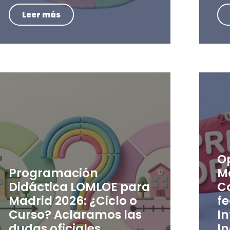
Leer más
O
Programación
M
Didáctica LOMLOE para
C
Madrid 2026: ¿Ciclo o
f
Curso? Aclaramos las
In
dudas oficiales
In