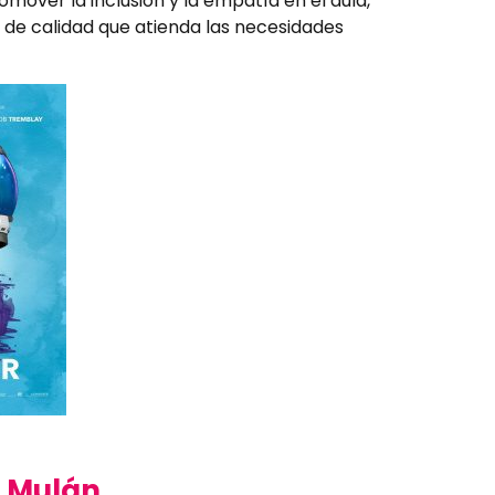
omover la inclusión y la empatía en el aula,
 de calidad que atienda las necesidades
– Mulán