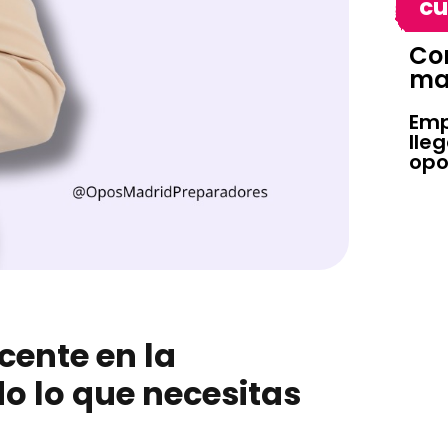
cu
Con
ma
Emp
lle
opo
cente en la
o lo que necesitas