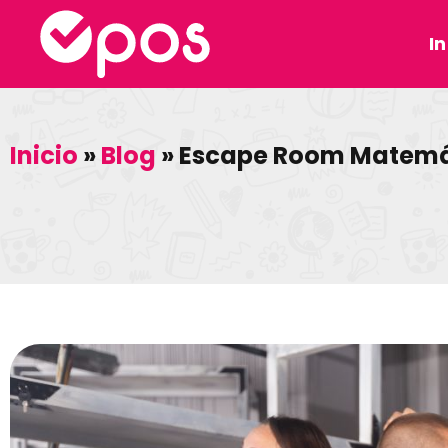
In
Inicio
»
Blog
»
Escape Room Matemáti