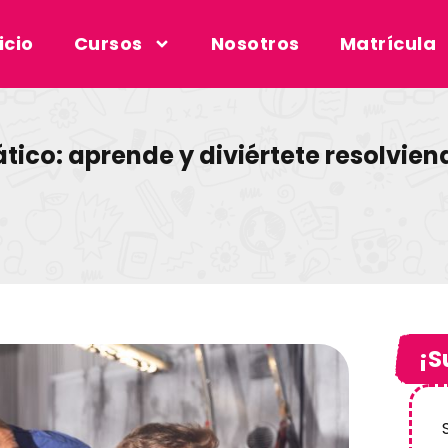
icio
Cursos
Nosotros
Matrícula
co: aprende y diviértete resolvie
¡S